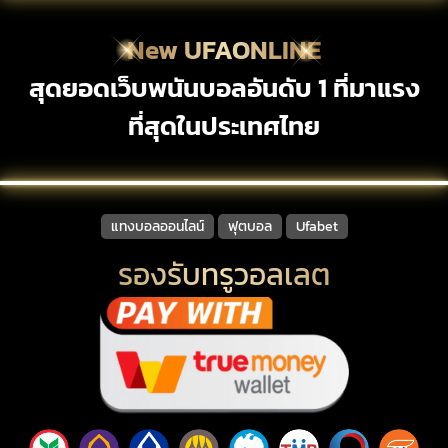
New UFAONLINE
สุดยอดเว็บพนันบอลอันดับ 1 ที่มาแรง
ที่สุดในประเทศไทย
แทงบอลออนไลน์
ฟุตบอล
Ufabet
รองรับทรูวอลเลต