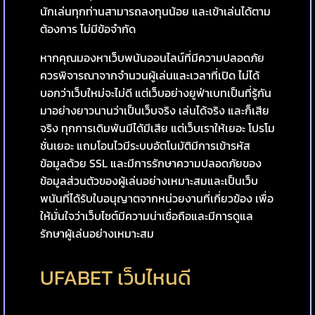
นักเล่นทุกท่านสามารถลงทุนน้อย และเข้าเล่นได้ตาม
ต้องการ ไม่มีข้อจำกัด
หากคุณมองหาเว็บพนันออนไลน์ที่มีความปลอดภัย
ควรพิจารณาจากจำนวนผู้เล่นและเวลาที่เปิด ไม่ได้
บอกว่าเว็บใหม่จะไม่ดี แต่เว็บอย่างยูฟ่าเบทเป็นที่รู้กัน
มาอย่างยาวนานว่าเป็นเว็บจริง เล่นได้จริง และก็เสีย
จริง ทุกการเดิมพันมีได้มีเสีย แต่เว็บเราให้เยอะ โปรโม
ชั่นเยอะ แถมโอนไวมีระบบอัตโนมัติมีการเข้ารหัส
ข้อมูลด้วย SSL และมีการรักษาความปลอดภัยของ
ข้อมูลส่วนตัวของผู้เล่นอย่างเหมาะสมและเป็นเว็บ
พนันที่ได้รับใบอนุญาตจากหน่วยงานที่เกี่ยวข้อง เพื่อ
ให้มั่นใจว่าเว็บไซต์มีความน่าเชื่อถือและมีการดูแล
รักษาผู้เล่นอย่างเหมาะสม
UFABET เว็บไหนดี