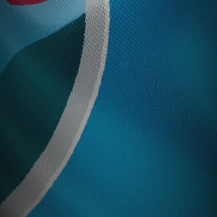
ฝากถอน
ไร้ขั้นต่ำ
ฝากถอนออโต้ 100%
ฝากไม่มีขั้นต่ำ
สมัคร-ฝาก-ถอน ผ่านระบบออ
ฝากไม่มีขั้นต่ำ ถอนขั้นต่ำเพียง
โต้ รวดเร็วที่สุดในไทย!
100 บาท !!
เข้าเล่น
เข้าเล่น