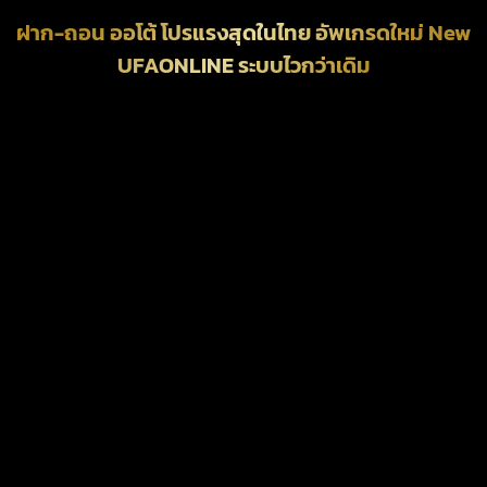
ฝาก-ถอน ออโต้ โปรแรงสุดในไทย อัพเกรดใหม่ New
UFAONLINE ระบบไวกว่าเดิม