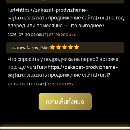
[url=https://zakazat-prodvizhenie-
sajta.ru]заказать продвижение сайта[/url] на год
вперёд или помесячно — что выгоднее?
2026-07-30 03:08:42 |
87.199.200.xxx
ความพอใจ zps_fskn
Что спросить у подрядчика на первой встрече,
прежде чем [url=https://zakazat-prodvizhenie-
sajta.ru]заказать продвижение сайта[/url]?
2026-07-30 01:16:47 |
87.199.200.xxx
ความเห็นทั้งหมด